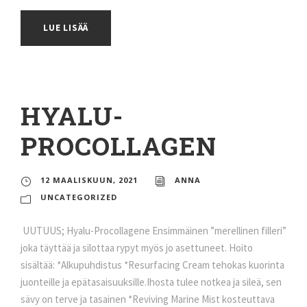
LUE LISÄÄ
HYALU-
PROCOLLAGEN
12 MAALISKUUN, 2021
ANNA
UNCATEGORIZED
UUTUUS; Hyalu-Procollagene Ensimmäinen ”merellinen filleri”
joka täyttää ja silottaa rypyt myös jo asettuneet. Hoito
sisältää: *Alkupuhdistus *Resurfacing Cream tehokas kuorinta
juonteille ja epätasaisuuksille.Ihosta tulee notkea ja sileä, sen
sävy on terve ja tasainen *Reviving Marine Mist kosteuttava