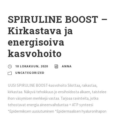
SPIRULINE BOOST –
Kirkastava ja
energisoiva
kasvohoito
18 LOKAKUUN, 2020
ANNA
UNCATEGORIZED
UUSI SPIRULINE BOOST-kasvohoito Silottaa, raikastaa,
kirkastaa. Näkyvä tehokkuus jo ensihoidosta alkaen, taistelee
ihon väsymisen merkkejä vastaa. Tarjoaa ravinteita, jotka
tehostavat energia aineenvaihduntaa = ATP synteesi
*Epidermiksen uusiutuminen *Epidermaalisen hyaluronihapon