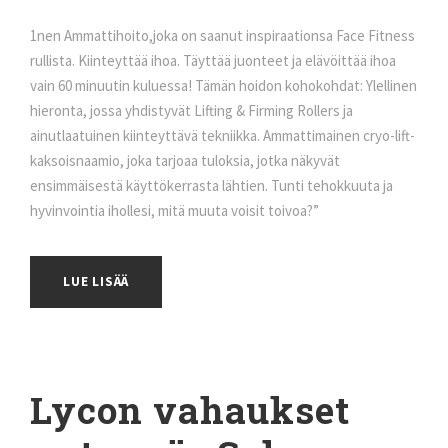
1nen Ammattihoito,joka on saanut inspiraationsa Face Fitness
rullista. Kiinteyttää ihoa. Täyttää juonteet ja elävöittää ihoa
vain 60 minuutin kuluessa! Tämän hoidon kohokohdat: Ylellinen
hieronta, jossa yhdistyvät Lifting & Firming Rollers ja
ainutlaatuinen kiinteyttävä tekniikka. Ammattimainen cryo-lift-
kaksoisnaamio, joka tarjoaa tuloksia, jotka näkyvät
ensimmäisestä käyttökerrasta lähtien. Tunti tehokkuuta ja
hyvinvointia ihollesi, mitä muuta voisit toivoa?”
LUE LISÄÄ
Lycon vahaukset