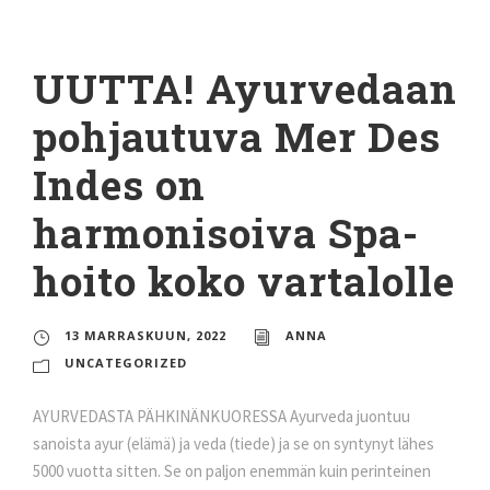
UUTTA! Ayurvedaan
pohjautuva Mer Des
Indes on
harmonisoiva Spa-
hoito koko vartalolle
13 MARRASKUUN, 2022
ANNA
UNCATEGORIZED
AYURVEDASTA PÄHKINÄNKUORESSA Ayurveda juontuu
sanoista ayur (elämä) ja veda (tiede) ja se on syntynyt lähes
5000 vuotta sitten. Se on paljon enemmän kuin perinteinen