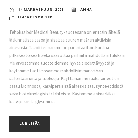
14 MARRASKUUN, 2023
ANNA
UNCATEGORIZED
Tehokas bdr Medical Beauty- tuotesarja on erittäin lähellä
lääkinnällistä tasoa ja sisältää suuren määrän aktiivisia
ainesosia. Tavoitteenamme on parantaa ihon kuntoa
pitkäkestoisesti sekä saavuttaa parhaita mahdollisia tuloksia.
Me arvostamme tuotteidemme hyvää siedettävyyttä ja
käytämme tuotteissamme mahdollisimman vähän
säilöntäaineita ja tuoksuja. Käyttämämme raaka-aineet on
saatu luonnosta, kasviperäisistä ainesosista, synteettisistä
sekä bioteknologisista lähteistä. Käytämme esimerkiksi
kasviperäistä glyseriiniä,...
LUE LISÄÄ