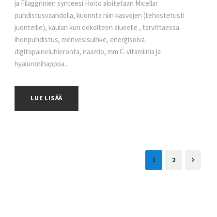
ja Filaggrinien synteesi Hoito aloitetaan Micellar
puhdistusvaahdolla, kuorinta niin kasvojen (tehostetusti
juonteille), kaulan kun dekolteen alueelle , tarvittaessa
ihonpuhdistus, merivesisuihke, energisoiva
digitopaineluhieronta, naamio, mm.C-vitamiinia ja
hyaluronihappoa...
LUE LISÄÄ
1
2