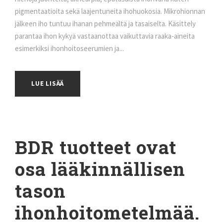
pigmentaatioita sekä laajentuneita ihohuokosia. Mikrohionnan
jälkeen iho tuntuu ihanan pehmeältä ja tasaiselta. Käsittely
parantaa ihon kykyä vastaanottaa vaikuttavia raaka-aineita
esimerkiksi ihonhoitoseerumien ja...
LUE LISÄÄ
BDR tuotteet ovat
osa lääkinnällisen
tason
ihonhoitometelmää.