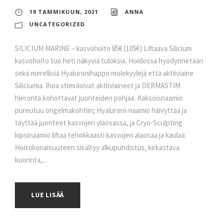
19 TAMMIKUUN, 2021
ANNA
UNCATEGORIZED
SILICIUM MARINE – kasvohoito 85€ (105€) Liftaava Silicium
kasvohoito tuo heti näkyviä tuloksia. Hoidossa hyödynnetään
sekä merellisiä Hyaluronihappo molekyylejä että aktiiviaine
Siliciumia. Ihoa stimuloivat aktiiviaineet ja DERMASTIM
hieronta kohottavat juonteiden pohjaa. Kaksoisnaamio
pureutuu ongelmakohtiin; Hyaluroni-naamio häivyttää ja
täyttää juonteet kasvojen yläosassa, ja Cryo-Sculpting
kipsinaamio liftaa tehokkaasti kasvojen alaosaa ja kaulaa.
Hoitokonaisuuteen sisältyy alkupuhdistus, kirkastava
kuorinta,...
LUE LISÄÄ