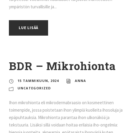
ympäristön turvallisille ja...
LUE LISÄÄ
BDR – Mikrohionta
15 TAMMIKUUN, 2024
ANNA
UNCATEGORIZED
Ihon mikrohionta eli mikrodermabraasio on kosmeettinen
toimenpide, jossa poistetaan ihon ylimpiä kuolleita ihosoluja ja
epäpuhtauksia. Mikrohionta parantaa ihon ulkonäköä ja
tekstuuria. Lisäksi sillä voidaan hoitaa erilaisia iho-ongelmia:
hienoja juonteita, aknearpia, epätasaista ihonväriä kuten