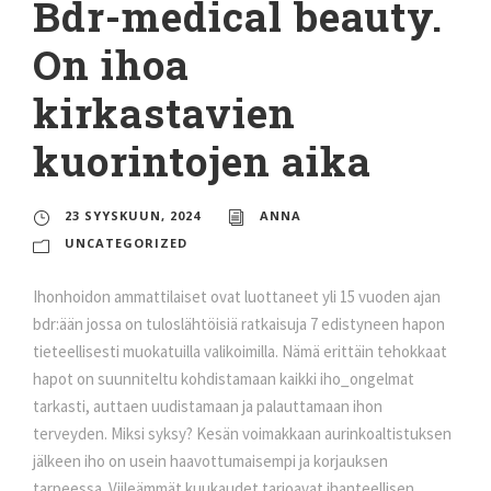
Bdr-medical beauty.
On ihoa
kirkastavien
kuorintojen aika
23 SYYSKUUN, 2024
ANNA
UNCATEGORIZED
Ihonhoidon ammattilaiset ovat luottaneet yli 15 vuoden ajan
bdr:ään jossa on tuloslähtöisiä ratkaisuja 7 edistyneen hapon
tieteellisesti muokatuilla valikoimilla. Nämä erittäin tehokkaat
hapot on suunniteltu kohdistamaan kaikki iho_ongelmat
tarkasti, auttaen uudistamaan ja palauttamaan ihon
terveyden. Miksi syksy? Kesän voimakkaan aurinkoaltistuksen
jälkeen iho on usein haavottumaisempi ja korjauksen
tarpeessa. Viileämmät kuukaudet tarjoavat ihanteellisen