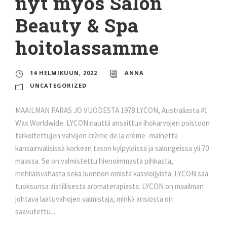
nyt myös Salon
Beauty & Spa
hoitolassamme
14 HELMIKUUN, 2022
ANNA
UNCATEGORIZED
MAAILMAN PARAS JO VUODESTA 1978 LYCON, Australiasta #1
Wax Worldwide. LYCON nauttii ansaittua ihokarvojen poistoon
tarkoitettujen vahojen crème de la crème -mainetta
kansainvälisissä korkean tason kylpylöissä ja salongeissa yli 70
maassa. Se on valmistettu hienoimmasta pihkasta,
mehiläisvahasta sekä luonnon omista kasviöljyistä. LYCON saa
tuoksunsa aistillisesta aromaterapiasta. LYCON on maailman
johtava laatuvahojen valmistaja, minkä ansiosta on
saavutettu...