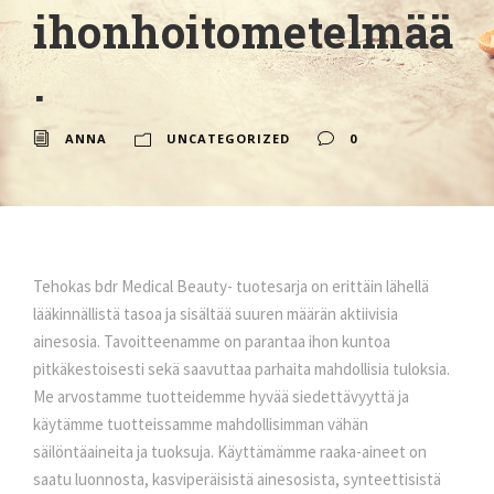
ihonhoitometelmää
.
ANNA
UNCATEGORIZED
0
Tehokas bdr Medical Beauty- tuotesarja on erittäin lähellä
lääkinnällistä tasoa ja sisältää suuren määrän aktiivisia
ainesosia. Tavoitteenamme on parantaa ihon kuntoa
pitkäkestoisesti sekä saavuttaa parhaita mahdollisia tuloksia.
Me arvostamme tuotteidemme hyvää siedettävyyttä ja
käytämme tuotteissamme mahdollisimman vähän
säilöntäaineita ja tuoksuja. Käyttämämme raaka-aineet on
saatu luonnosta, kasviperäisistä ainesosista, synteettisistä