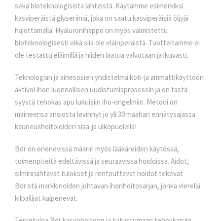
sekä bioteknologisista lähteistä. Käytämme esimerkiksi
kasviperäistä glyseriiniä, joka on saatu kasviperäisiä öljyjä
hajottamalla. Hyaluronihappo on myös valmistettu
bioteknologisesti eikä siis ole eläinperäistä. Tuotteitamme ei
ole testattu eläimillä ja niiden laatua valvotaan jatkuvasti.
Teknologian ja ainesosien yhdistelmä koti-ja ammattikäyttöön
aktivoi ihon luonnollisen uudistumisprosessin ja on tästä
syystä tehokas apu lukuisiin iho-ongelmiin. Metodi on
maineensa ansiosta levinnyt jo yli 30 maahan ennätysajassa
kauneushoitoloiden sisä-ja ulkopuolella!
Bdr on enenevissä määrin myös lääkäreiden käytössä,
toimenpiteitä edeltävissä ja seuraavissa hoidoissa. Aidot,
silminnähtävät tulokset ja rentouttavat hoidot tekevät
Bdr:stä markkinoiden johtavan ihonhoitosarjan, jonka vierellä
kilpailijat kalpenevat.
Tervetuloa Bdr kasvohoitoon ja tutustumaan tehokkaisiin