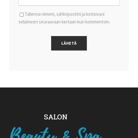
Tallenna nimeni, sähköpostini ja kotisivuni
selaimeen seuraavaan kertaan kun kommentoin.