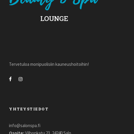
Tervetuloa monipuolisiin kauneushoitoihin!
YHTEYSTIEDOT
info@salonspa.fi
Osoite:
Vilhonkatu 23, 24240 Salo